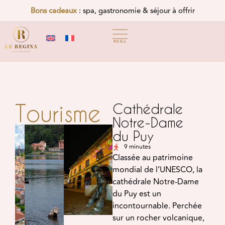
Bons cadeaux
: spa, gastronomie & séjour à offrir
MENU
Tourisme
Cathédrale
Notre-Dame
du Puy
9 minutes
Classée au patrimoine
mondial de l’UNESCO, la
cathédrale Notre-Dame
du Puy est un
incontournable. Perchée
sur un rocher volcanique,