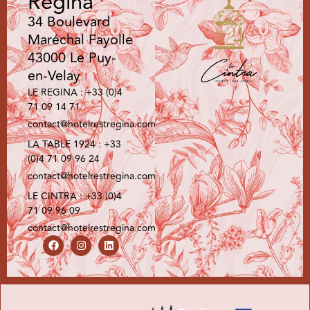
Regina
34 Boulevard
Maréchal Fayolle
43000 Le Puy-
en-Velay
LE REGINA : +33 (0)4
71 09 14 71
contact@hotelrestregina.com
LA TABLE 1924 : +33
(0)4 71 09 96 24
contact@hotelrestregina.com
LE CINTRA : +33 (0)4
71 09 96 09
contact@hotelrestregina.com