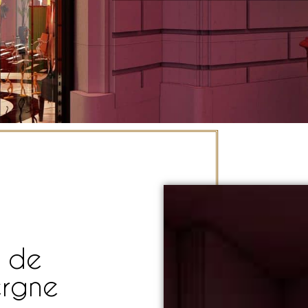
e de
ergne